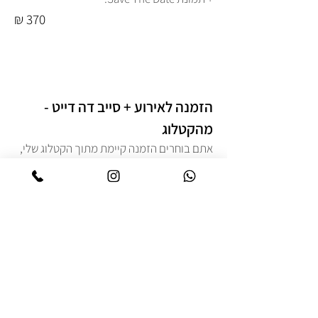
370 ₪
הזמנה לאירוע + סייב דה דייט -
מהקטלוג
אתם בוחרים הזמנה קיימת מתוך הקטלוג שלי,
ואני עושה התאמות לתוכן כך שהיא תתאים
לאירוע שלכם.
בנוסף, אני מעצבת לכם Save The Date
בסגנון תואם להזמנה שבחרתם.
בסוף אתם מקבלים:
הזמנה דיגיטלית (תמונה של שני צידי ההזמנה
על רקע מתאים) + קבצים להדפסה בבית דפוס
+ תמונת Save The Date.
250 ₪